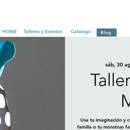
HOME
Talleres y Eventos
Catálogo
Blog
sáb, 30 a
Talle
Usa tu imaginación y c
familia o tu monstruo f