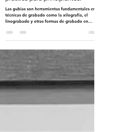
gubias para grabado: guía
práctica para principiantes.
Las gubias son herramientas fundamentales en
técnicas de grabado como la xilografía, el
linograbado y otras formas de grabado en
relieve. Aunque suelen percibirse como
instrumentos resistentes y duraderos, su buen
funcionamiento y vida útil dependen
directamente del mantenimiento y el
almacenamiento adecuados. Si estás iniciando
en el mundo del grabado o deseas mejorar tu
práctica, esta guía te ayudará a comprender
cómo cuidar correctamente tus gubias , por qué
es importante