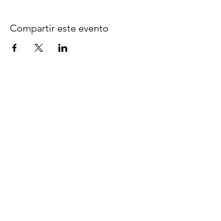
Compartir este evento
Síguenos en Facebook
espaciocreativo@utopiaguatemal