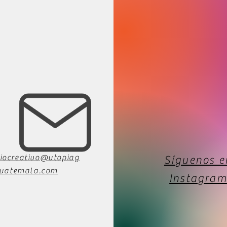
iocreativo@utopiag
Síguenos e
uatemala.com
Instagram