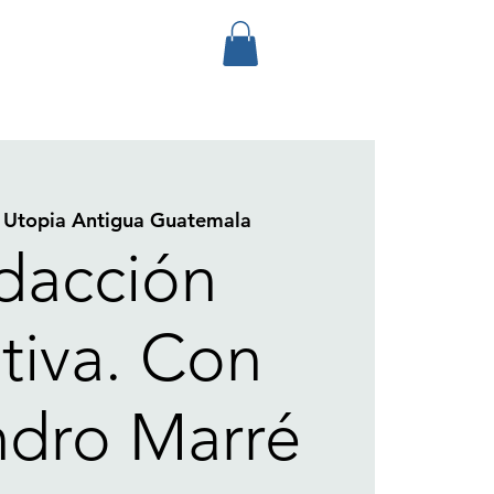
 
Utopia Antigua Guatemala
dacción
tiva. Con
ndro Marré