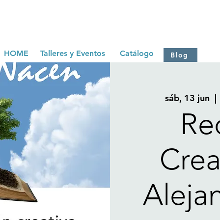
HOME
Talleres y Eventos
Catálogo
Blog
sáb, 13 jun
  | 
Re
Crea
Aleja