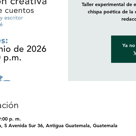
Taller experimental de 
chispa poética de la 
redacc
Ya no 
V
ación
9:00 p. m.
, 5 Avenida Sur 36, Antigua Guatemala, Guatemala