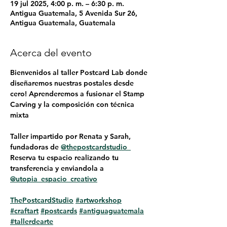
19 jul 2025, 4:00 p. m. – 6:30 p. m.
Antigua Guatemala, 5 Avenida Sur 26,
Antigua Guatemala, Guatemala
Acerca del evento
Bienvenidos al taller Postcard Lab donde 
diseñaremos nuestras postales desde 
cero! Aprenderemos a fusionar el Stamp 
Carving y la composición con técnica 
mixta
Taller impartido por Renata y Sarah, 
fundadoras de 
@thepostcardstudio_
Reserva tu espacio realizando tu 
transferencia y enviandola a 
@utopia_espacio_creativo
ThePostcardStudio
#artworkshop
#craftart
#postcards
#antiguaguatemala
#tallerdearte