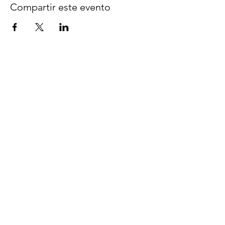
Compartir este evento
Síguenos en Facebook
espaciocreativo@utopiaguatemal
a.com