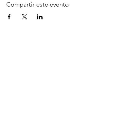
Compartir este evento
Síguenos en Facebook
espaciocreativo@utopiaguatemal
a.com