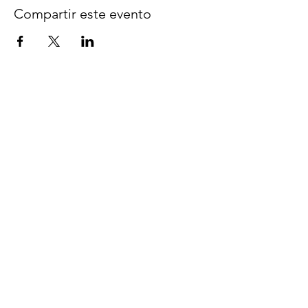
Compartir este evento
Síguenos en Facebook
espaciocreativo@utopiaguatemal
a.com