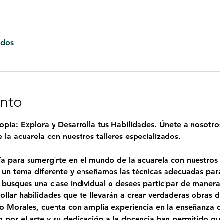
odos
ento
opía: Explora y Desarrolla tus Habilidades. Únete a nosotro
la acuarela con nuestros talleres especializados.
a para sumergirte en el mundo de la acuarela con nuestros t
n tema diferente y enseñamos las técnicas adecuadas para 
e busques una clase individual o desees participar de maner
rollar habilidades que te llevarán a crear verdaderas obras d
o Morales
, cuenta con amplia experiencia en la enseñanza de
 por el arte y su dedicación a la docencia han permitido qu