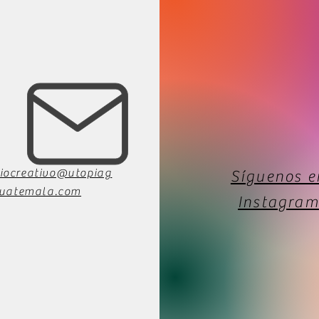
iocreativo@utopiag
Síguenos e
uatemala.com
Instagram