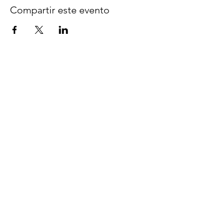
Compartir este evento
Síguenos en Facebook
espaciocreativo@utopiaguatemal
a.com