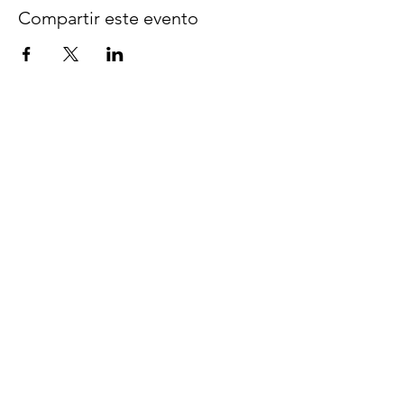
Compartir este evento
Síguenos en Facebook
espaciocreativo@utopiaguatemal
a.com