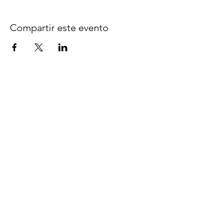
Compartir este evento
Síguenos en Facebook
espaciocreativo@utopiaguatemal