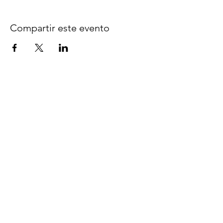
Compartir este evento
Síguenos en Facebook
espaciocreativo@utopiaguatemal