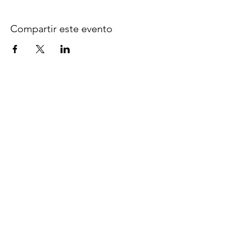
Compartir este evento
Síguenos en Facebook
espaciocreativo@utopiaguatemal