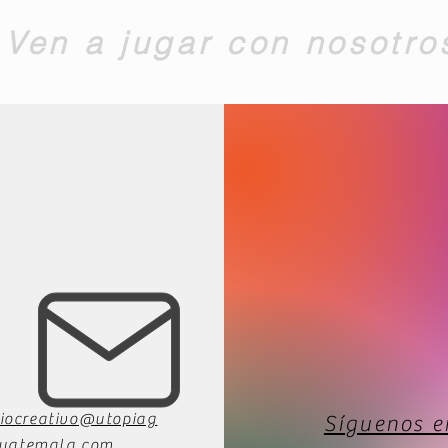
Ven a jugar con nosotro
iocreativo@utopiag
Síguenos e
uatemala.com