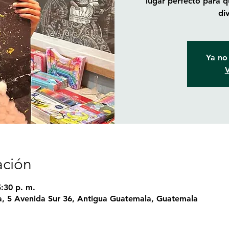
lugar perfecto para q
di
Ya no 
V
ación
5:30 p. m.
, 5 Avenida Sur 36, Antigua Guatemala, Guatemala