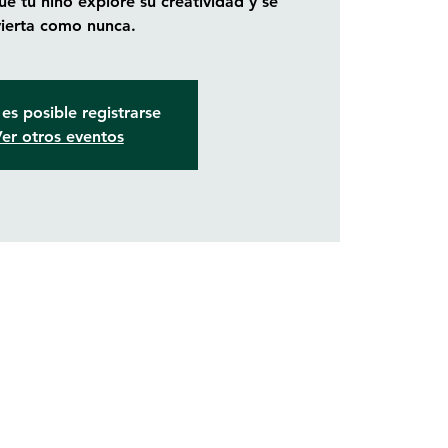
ue tu niño explore su creatividad y se
vierta como nunca.
es posible registrarse
er otros eventos