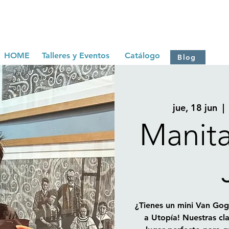
HOME
Talleres y Eventos
Catálogo
Blog
jue, 18 jun
  | 
Manita
¿Tienes un mini Van Gog
a Utopía! Nuestras cl