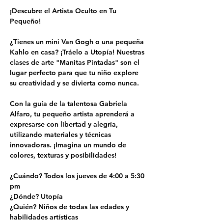
¡Descubre el Artista Oculto en Tu 
Pequeño!
¿Tienes un mini Van Gogh o una pequeña 
Kahlo en casa? ¡Tráelo a Utopía! Nuestras 
clases de arte "Manitas Pintadas" son el 
lugar perfecto para que tu niño explore 
su creatividad y se divierta como nunca.
Con la guía de la talentosa Gabriela 
Alfaro, tu pequeño artista aprenderá a 
expresarse con libertad y alegría, 
utilizando materiales y técnicas 
innovadoras. ¡Imagina un mundo de 
colores, texturas y posibilidades!
¿Cuándo? Todos los jueves de 4:00 a 5:30 
pm
¿Dónde? Utopía
¿Quién? Niños de todas las edades y 
habilidades artísticas