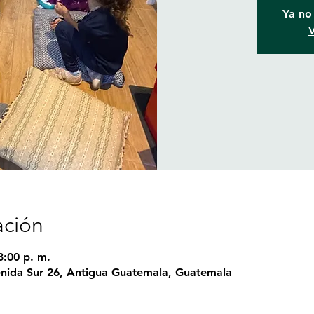
Ya no 
V
ación
8:00 p. m.
nida Sur 26, Antigua Guatemala, Guatemala