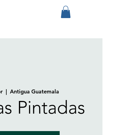
br
  |  
Antigua Guatemala
as Pintadas