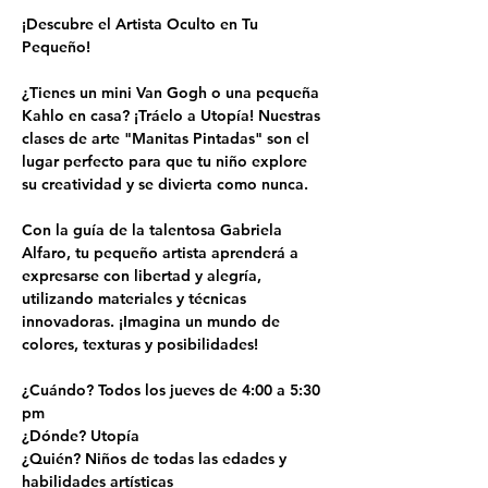
¡Descubre el Artista Oculto en Tu 
Pequeño!
¿Tienes un mini Van Gogh o una pequeña 
Kahlo en casa? ¡Tráelo a Utopía! Nuestras 
clases de arte "Manitas Pintadas" son el 
lugar perfecto para que tu niño explore 
su creatividad y se divierta como nunca.
Con la guía de la talentosa Gabriela 
Alfaro, tu pequeño artista aprenderá a 
expresarse con libertad y alegría, 
utilizando materiales y técnicas 
innovadoras. ¡Imagina un mundo de 
colores, texturas y posibilidades!
¿Cuándo? Todos los jueves de 4:00 a 5:30 
pm
¿Dónde? Utopía
¿Quién? Niños de todas las edades y 
habilidades artísticas