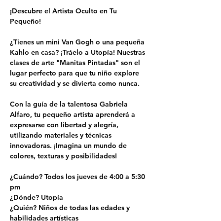
¡Descubre el Artista Oculto en Tu 
Pequeño!
¿Tienes un mini Van Gogh o una pequeña 
Kahlo en casa? ¡Tráelo a Utopía! Nuestras 
clases de arte "Manitas Pintadas" son el 
lugar perfecto para que tu niño explore 
su creatividad y se divierta como nunca.
Con la guía de la talentosa Gabriela 
Alfaro, tu pequeño artista aprenderá a 
expresarse con libertad y alegría, 
utilizando materiales y técnicas 
innovadoras. ¡Imagina un mundo de 
colores, texturas y posibilidades!
¿Cuándo? Todos los jueves de 4:00 a 5:30 
pm
¿Dónde? Utopía
¿Quién? Niños de todas las edades y 
habilidades artísticas