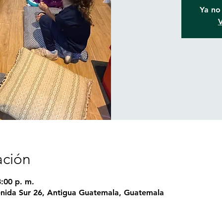
Ya no 
V
ación
8:00 p. m.
nida Sur 26, Antigua Guatemala, Guatemala