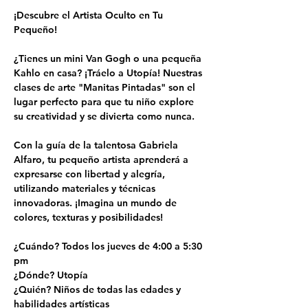
¡Descubre el Artista Oculto en Tu 
Pequeño!
¿Tienes un mini Van Gogh o una pequeña 
Kahlo en casa? ¡Tráelo a Utopía! Nuestras 
clases de arte "Manitas Pintadas" son el 
lugar perfecto para que tu niño explore 
su creatividad y se divierta como nunca.
Con la guía de la talentosa Gabriela 
Alfaro, tu pequeño artista aprenderá a 
expresarse con libertad y alegría, 
utilizando materiales y técnicas 
innovadoras. ¡Imagina un mundo de 
colores, texturas y posibilidades!
¿Cuándo? Todos los jueves de 4:00 a 5:30 
pm
¿Dónde? Utopía
¿Quién? Niños de todas las edades y 
habilidades artísticas