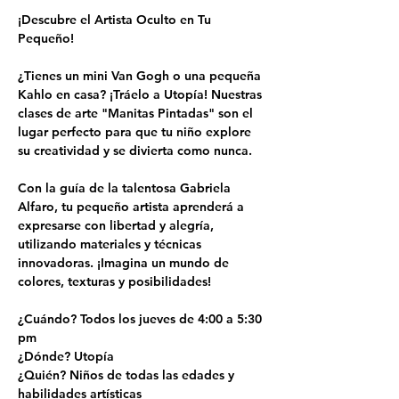
¡Descubre el Artista Oculto en Tu 
Pequeño!
¿Tienes un mini Van Gogh o una pequeña 
Kahlo en casa? ¡Tráelo a Utopía! Nuestras 
clases de arte "Manitas Pintadas" son el 
lugar perfecto para que tu niño explore 
su creatividad y se divierta como nunca.
Con la guía de la talentosa Gabriela 
Alfaro, tu pequeño artista aprenderá a 
expresarse con libertad y alegría, 
utilizando materiales y técnicas 
innovadoras. ¡Imagina un mundo de 
colores, texturas y posibilidades!
¿Cuándo? Todos los jueves de 4:00 a 5:30 
pm
¿Dónde? Utopía
¿Quién? Niños de todas las edades y 
habilidades artísticas