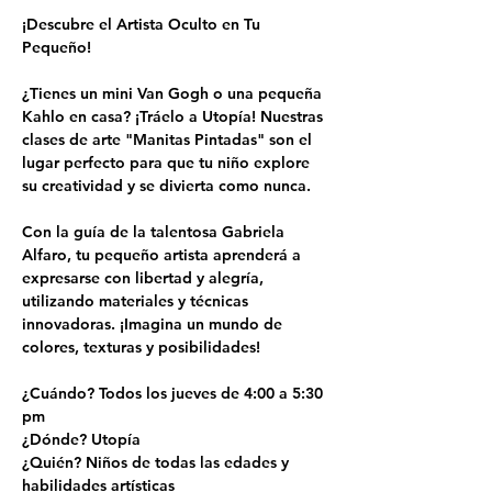
¡Descubre el Artista Oculto en Tu 
Pequeño!
¿Tienes un mini Van Gogh o una pequeña 
Kahlo en casa? ¡Tráelo a Utopía! Nuestras 
clases de arte "Manitas Pintadas" son el 
lugar perfecto para que tu niño explore 
su creatividad y se divierta como nunca.
Con la guía de la talentosa Gabriela 
Alfaro, tu pequeño artista aprenderá a 
expresarse con libertad y alegría, 
utilizando materiales y técnicas 
innovadoras. ¡Imagina un mundo de 
colores, texturas y posibilidades!
¿Cuándo? Todos los jueves de 4:00 a 5:30 
pm
¿Dónde? Utopía
¿Quién? Niños de todas las edades y 
habilidades artísticas