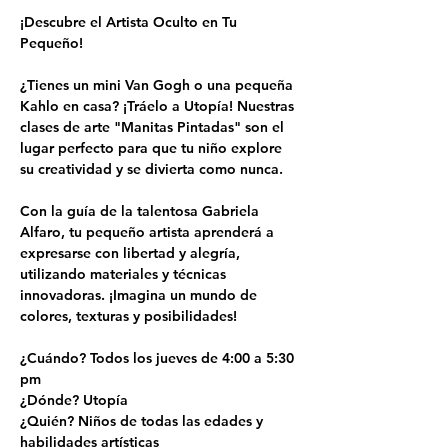
¡Descubre el Artista Oculto en Tu 
Pequeño!
¿Tienes un mini Van Gogh o una pequeña 
Kahlo en casa? ¡Tráelo a Utopía! Nuestras 
clases de arte "Manitas Pintadas" son el 
lugar perfecto para que tu niño explore 
su creatividad y se divierta como nunca.
Con la guía de la talentosa Gabriela 
Alfaro, tu pequeño artista aprenderá a 
expresarse con libertad y alegría, 
utilizando materiales y técnicas 
innovadoras. ¡Imagina un mundo de 
colores, texturas y posibilidades!
¿Cuándo? Todos los jueves de 4:00 a 5:30 
pm
¿Dónde? Utopía
¿Quién? Niños de todas las edades y 
habilidades artísticas