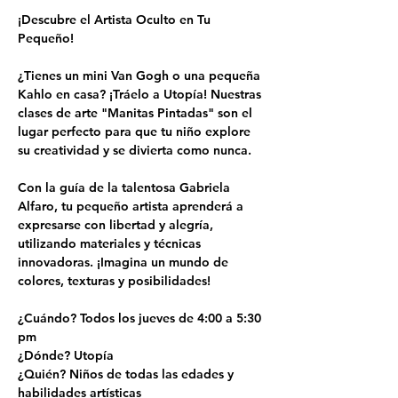
¡Descubre el Artista Oculto en Tu 
Pequeño!
¿Tienes un mini Van Gogh o una pequeña 
Kahlo en casa? ¡Tráelo a Utopía! Nuestras 
clases de arte "Manitas Pintadas" son el 
lugar perfecto para que tu niño explore 
su creatividad y se divierta como nunca.
Con la guía de la talentosa Gabriela 
Alfaro, tu pequeño artista aprenderá a 
expresarse con libertad y alegría, 
utilizando materiales y técnicas 
innovadoras. ¡Imagina un mundo de 
colores, texturas y posibilidades!
¿Cuándo? Todos los jueves de 4:00 a 5:30 
pm
¿Dónde? Utopía
¿Quién? Niños de todas las edades y 
habilidades artísticas