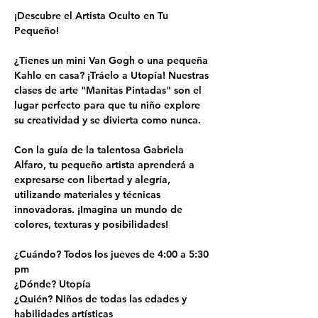
¡Descubre el Artista Oculto en Tu 
Pequeño!
¿Tienes un mini Van Gogh o una pequeña 
Kahlo en casa? ¡Tráelo a Utopía! Nuestras 
clases de arte "Manitas Pintadas" son el 
lugar perfecto para que tu niño explore 
su creatividad y se divierta como nunca.
Con la guía de la talentosa Gabriela 
Alfaro, tu pequeño artista aprenderá a 
expresarse con libertad y alegría, 
utilizando materiales y técnicas 
innovadoras. ¡Imagina un mundo de 
colores, texturas y posibilidades!
¿Cuándo? Todos los jueves de 4:00 a 5:30 
pm
¿Dónde? Utopía
¿Quién? Niños de todas las edades y 
habilidades artísticas