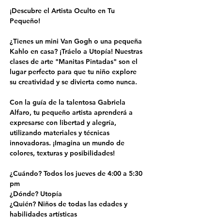
¡Descubre el Artista Oculto en Tu 
Pequeño!
¿Tienes un mini Van Gogh o una pequeña 
Kahlo en casa? ¡Tráelo a Utopía! Nuestras 
clases de arte "Manitas Pintadas" son el 
lugar perfecto para que tu niño explore 
su creatividad y se divierta como nunca.
Con la guía de la talentosa Gabriela 
Alfaro, tu pequeño artista aprenderá a 
expresarse con libertad y alegría, 
utilizando materiales y técnicas 
innovadoras. ¡Imagina un mundo de 
colores, texturas y posibilidades!
¿Cuándo? Todos los jueves de 4:00 a 5:30 
pm
¿Dónde? Utopía
¿Quién? Niños de todas las edades y 
habilidades artísticas