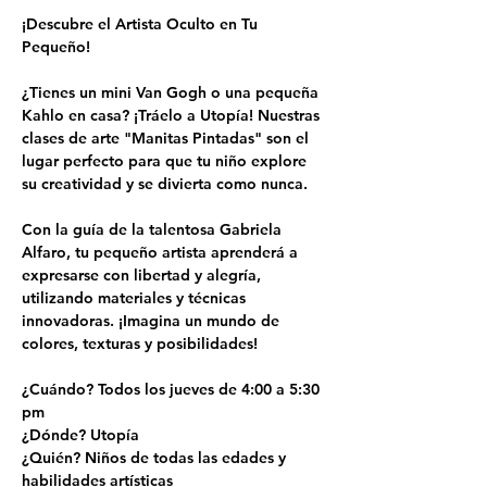
¡Descubre el Artista Oculto en Tu 
Pequeño!
¿Tienes un mini Van Gogh o una pequeña 
Kahlo en casa? ¡Tráelo a Utopía! Nuestras 
clases de arte "Manitas Pintadas" son el 
lugar perfecto para que tu niño explore 
su creatividad y se divierta como nunca.
Con la guía de la talentosa Gabriela 
Alfaro, tu pequeño artista aprenderá a 
expresarse con libertad y alegría, 
utilizando materiales y técnicas 
innovadoras. ¡Imagina un mundo de 
colores, texturas y posibilidades!
¿Cuándo? Todos los jueves de 4:00 a 5:30 
pm
¿Dónde? Utopía
¿Quién? Niños de todas las edades y 
habilidades artísticas