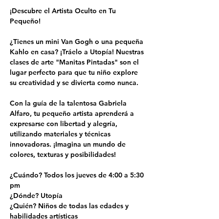
¡Descubre el Artista Oculto en Tu 
Pequeño!
¿Tienes un mini Van Gogh o una pequeña 
Kahlo en casa? ¡Tráelo a Utopía! Nuestras 
clases de arte "Manitas Pintadas" son el 
lugar perfecto para que tu niño explore 
su creatividad y se divierta como nunca.
Con la guía de la talentosa Gabriela 
Alfaro, tu pequeño artista aprenderá a 
expresarse con libertad y alegría, 
utilizando materiales y técnicas 
innovadoras. ¡Imagina un mundo de 
colores, texturas y posibilidades!
¿Cuándo? Todos los jueves de 4:00 a 5:30 
pm
¿Dónde? Utopía
¿Quién? Niños de todas las edades y 
habilidades artísticas