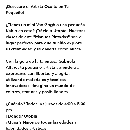
¡Descubre el Artista Oculto en Tu 
Pequeño!
¿Tienes un mini Van Gogh o una pequeña 
Kahlo en casa? ¡Tráelo a Utopía! Nuestras 
clases de arte "Manitas Pintadas" son el 
lugar perfecto para que tu niño explore 
su creatividad y se divierta como nunca.
Con la guía de la talentosa Gabriela 
Alfaro, tu pequeño artista aprenderá a 
expresarse con libertad y alegría, 
utilizando materiales y técnicas 
innovadoras. ¡Imagina un mundo de 
colores, texturas y posibilidades!
¿Cuándo? Todos los jueves de 4:00 a 5:30 
pm
¿Dónde? Utopía
¿Quién? Niños de todas las edades y 
habilidades artísticas