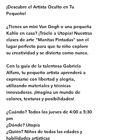
¡Descubre el Artista Oculto en Tu 
Pequeño!
¿Tienes un mini Van Gogh o una pequeña 
Kahlo en casa? ¡Tráelo a Utopía! Nuestras 
clases de arte "Manitas Pintadas" son el 
lugar perfecto para que tu niño explore 
su creatividad y se divierta como nunca.
Con la guía de la talentosa Gabriela 
Alfaro, tu pequeño artista aprenderá a 
expresarse con libertad y alegría, 
utilizando materiales y técnicas 
innovadoras. ¡Imagina un mundo de 
colores, texturas y posibilidades!
¿Cuándo? Todos los jueves de 4:00 a 5:30 
pm
¿Dónde? Utopía
¿Quién? Niños de todas las edades y 
habilidades artísticas