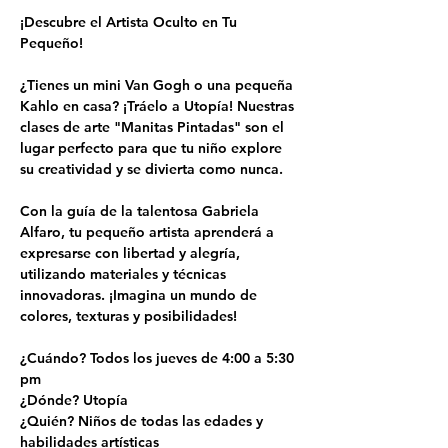
¡Descubre el Artista Oculto en Tu 
Pequeño!
¿Tienes un mini Van Gogh o una pequeña 
Kahlo en casa? ¡Tráelo a Utopía! Nuestras 
clases de arte "Manitas Pintadas" son el 
lugar perfecto para que tu niño explore 
su creatividad y se divierta como nunca.
Con la guía de la talentosa Gabriela 
Alfaro, tu pequeño artista aprenderá a 
expresarse con libertad y alegría, 
utilizando materiales y técnicas 
innovadoras. ¡Imagina un mundo de 
colores, texturas y posibilidades!
¿Cuándo? Todos los jueves de 4:00 a 5:30 
pm
¿Dónde? Utopía
¿Quién? Niños de todas las edades y 
habilidades artísticas