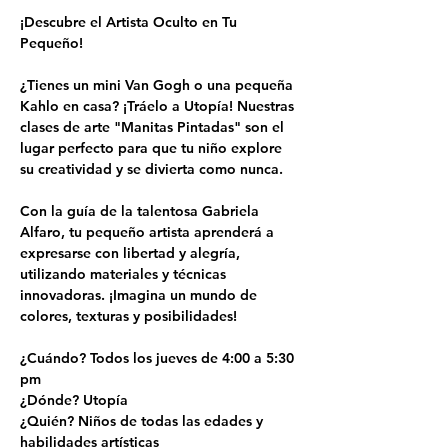
¡Descubre el Artista Oculto en Tu 
Pequeño!
¿Tienes un mini Van Gogh o una pequeña 
Kahlo en casa? ¡Tráelo a Utopía! Nuestras 
clases de arte "Manitas Pintadas" son el 
lugar perfecto para que tu niño explore 
su creatividad y se divierta como nunca.
Con la guía de la talentosa Gabriela 
Alfaro, tu pequeño artista aprenderá a 
expresarse con libertad y alegría, 
utilizando materiales y técnicas 
innovadoras. ¡Imagina un mundo de 
colores, texturas y posibilidades!
¿Cuándo? Todos los jueves de 4:00 a 5:30 
pm
¿Dónde? Utopía
¿Quién? Niños de todas las edades y 
habilidades artísticas