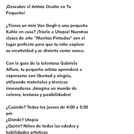
¡Descubre el Artista Oculto en Tu 
Pequeño!
¿Tienes un mini Van Gogh o una pequeña 
Kahlo en casa? ¡Tráelo a Utopía! Nuestras 
clases de arte "Manitas Pintadas" son el 
lugar perfecto para que tu niño explore 
su creatividad y se divierta como nunca.
Con la guía de la talentosa Gabriela 
Alfaro, tu pequeño artista aprenderá a 
expresarse con libertad y alegría, 
utilizando materiales y técnicas 
innovadoras. ¡Imagina un mundo de 
colores, texturas y posibilidades!
¿Cuándo? Todos los jueves de 4:00 a 5:30 
pm
¿Dónde? Utopía
¿Quién? Niños de todas las edades y 
habilidades artísticas