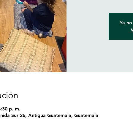
Ya no 
V
ación
6:30 p. m.
nida Sur 26, Antigua Guatemala, Guatemala