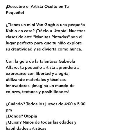
¡Descubre el Artista Oculto en Tu 
Pequeño!
¿Tienes un mini Van Gogh o una pequeña 
Kahlo en casa? ¡Tráelo a Utopía! Nuestras 
clases de arte "Manitas Pintadas" son el 
lugar perfecto para que tu niño explore 
su creatividad y se divierta como nunca.
Con la guía de la talentosa Gabriela 
Alfaro, tu pequeño artista aprenderá a 
expresarse con libertad y alegría, 
utilizando materiales y técnicas 
innovadoras. ¡Imagina un mundo de 
colores, texturas y posibilidades!
¿Cuándo? Todos los jueves de 4:00 a 5:30 
pm
¿Dónde? Utopía
¿Quién? Niños de todas las edades y 
habilidades artísticas