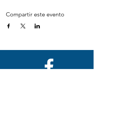
Compartir este evento
Síguenos en Facebook
espaciocreativo@utopiaguatemal
a.com