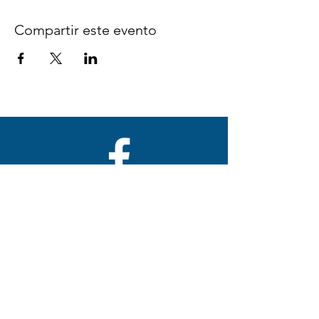
Compartir este evento
Síguenos en Facebook
espaciocreativo@utopiaguatemal
a.com