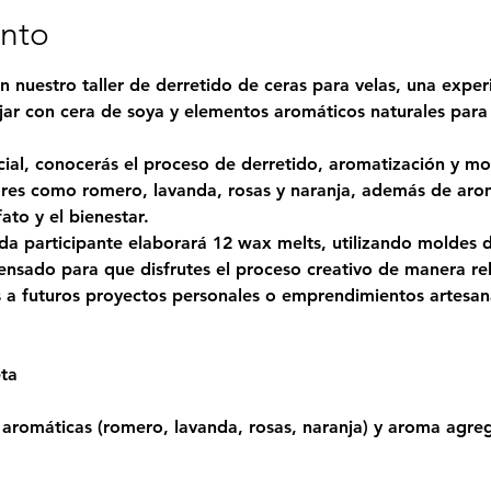
ento
n nuestro taller de derretido de ceras para velas, una experi
ar con cera de soya y elementos aromáticos naturales para
cial, conocerás el proceso de derretido, aromatización y mo
ores como romero, lavanda, rosas y naranja, además de aro
ato y el bienestar.
ada participante elaborará 12 wax melts, utilizando moldes d
pensado para que disfrutes el proceso creativo de manera re
es a futuros proyectos personales o emprendimientos artesan
ta
 aromáticas (romero, lavanda, rosas, naranja) y aroma agre