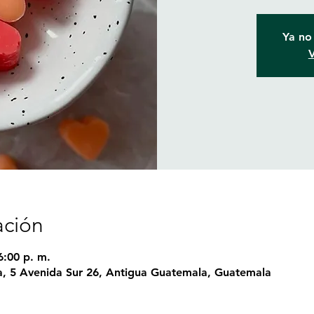
Ya no 
V
ación
6:00 p. m.
, 5 Avenida Sur 26, Antigua Guatemala, Guatemala