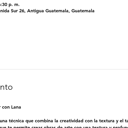
6:30 p. m.
nida Sur 26, Antigua Guatemala, Guatemala
ento
r con Lana
 una técnica que combina la creatividad con la textura y el t
que te permite crear obras de arte con una textura y profund