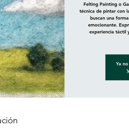
Felting Painting o G
técnica de pintar con l
buscan una forma 
emocionante. Expre
experiencia táctil 
Ya no 
V
ación