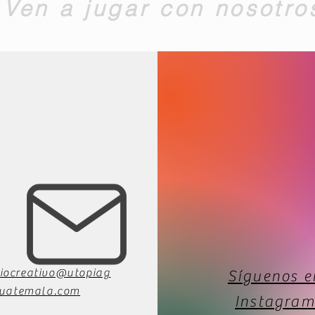
Ven a jugar con nosotro
iocreativo@utopiag
Síguenos e
uatemala.com
Instagram