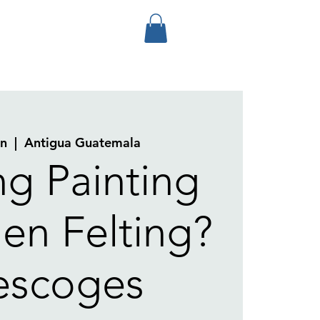
un
  |  
Antigua Guatemala
ng Painting
en Felting?
escoges