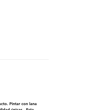
acto. Pintar con lana 
idad únicas.  Esta 