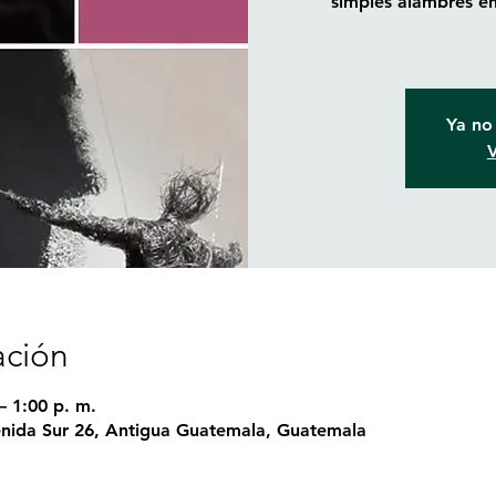
simples alambres en 
Ya no 
V
ación
– 1:00 p. m.
nida Sur 26, Antigua Guatemala, Guatemala