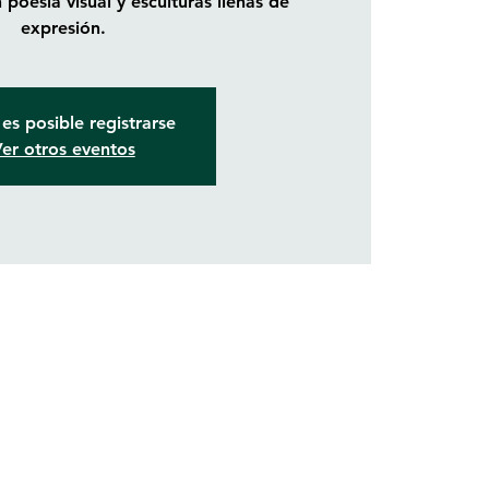
poesía visual y esculturas llenas de
es posible registrarse
er otros eventos