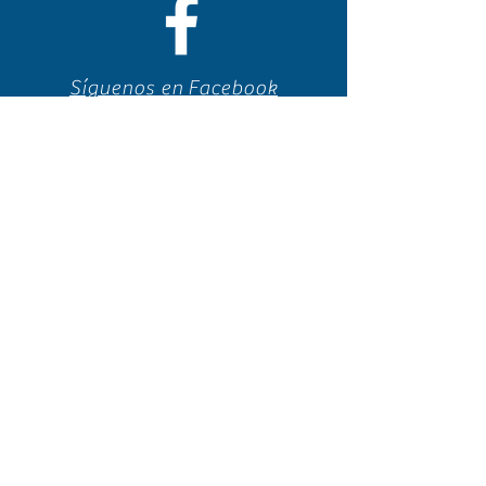
Síguenos en Facebook
espaciocreativo@utopiaguatemal
a.com
Síguenos en Instagram