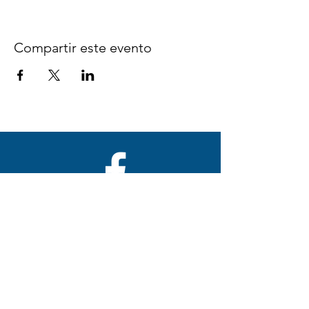
Compartir este evento
Síguenos en Facebook
espaciocreativo@utopiaguatemal