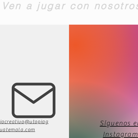
Ven a jugar con nosotro
iocreativo@utopiag
Síguenos e
uatemala.com
Instagram