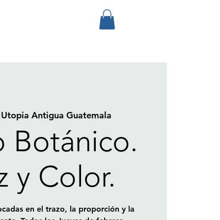
 
Utopia Antigua Guatemala
o Botánico.
z y Color.
cadas en el trazo, la proporción y la