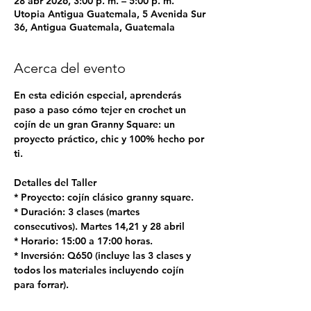
28 abr 2026, 3:00 p. m. – 5:00 p. m.
Utopia Antigua Guatemala, 5 Avenida Sur
36, Antigua Guatemala, Guatemala
Acerca del evento
En esta edición especial, aprenderás 
paso a paso cómo tejer en crochet un 
cojín de un gran Granny Square: un 
proyecto práctico, chic y 100% hecho por 
ti.
Detalles del Taller
* Proyecto: cojín clásico granny square.
* Duración: 3 clases (martes 
consecutivos). Martes 14,21 y 28 abril
* Horario: 15:00 a 17:00 horas.
* Inversión: Q650 (incluye las 3 clases y 
todos los materiales incluyendo cojín 
para forrar).