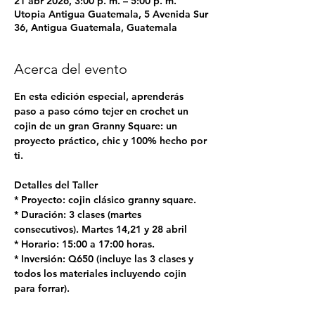
21 abr 2026, 3:00 p. m. – 5:00 p. m.
Utopia Antigua Guatemala, 5 Avenida Sur
36, Antigua Guatemala, Guatemala
Acerca del evento
En esta edición especial, aprenderás 
paso a paso cómo tejer en crochet un 
cojin de un gran Granny Square: un 
proyecto práctico, chic y 100% hecho por 
ti.
Detalles del Taller
* Proyecto: cojin clásico granny square.
* Duración: 3 clases (martes 
consecutivos). Martes 14,21 y 28 abril
* Horario: 15:00 a 17:00 horas.
* Inversión: Q650 (incluye las 3 clases y 
todos los materiales incluyendo cojin 
para forrar).