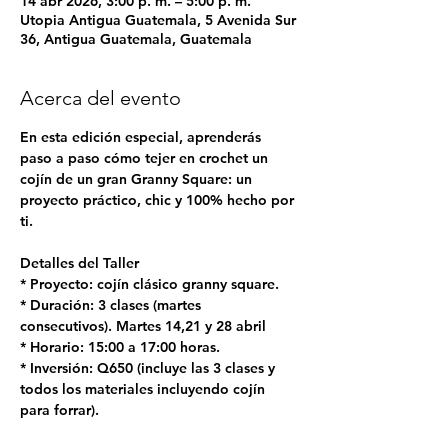
14 abr 2026, 3:00 p. m. – 5:00 p. m.
Utopia Antigua Guatemala, 5 Avenida Sur
36, Antigua Guatemala, Guatemala
Acerca del evento
En esta edición especial, aprenderás 
paso a paso cómo tejer en crochet un 
cojín de un gran Granny Square: un 
proyecto práctico, chic y 100% hecho por 
ti.
Detalles del Taller
* Proyecto: cojín clásico granny square.
* Duración: 3 clases (martes 
consecutivos). Martes 14,21 y 28 abril
* Horario: 15:00 a 17:00 horas.
* Inversión: Q650 (incluye las 3 clases y 
todos los materiales incluyendo cojín 
para forrar).