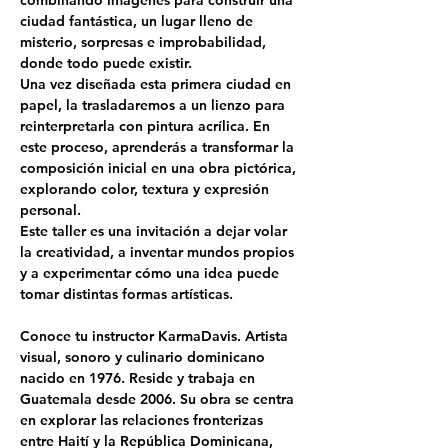
ciudad fantástica, un lugar lleno de 
misterio, sorpresas e improbabilidad, 
donde todo puede existir.
Una vez diseñada esta primera ciudad en 
papel, la trasladaremos a un lienzo para 
reinterpretarla con pintura acrílica. En 
este proceso, aprenderás a transformar la 
composición inicial en una obra pictórica, 
explorando color, textura y expresión 
personal.
Este taller es una invitación a dejar volar 
la creatividad, a inventar mundos propios 
y a experimentar cómo una idea puede 
tomar distintas formas artísticas.
Conoce tu instructor 
KarmaDavis.
 Artista 
visual, sonoro y culinario dominicano 
nacido en 1976. Reside y trabaja en 
Guatemala desde 2006. Su obra se centra 
en explorar las relaciones fronterizas 
entre Haití y la República Dominicana, 