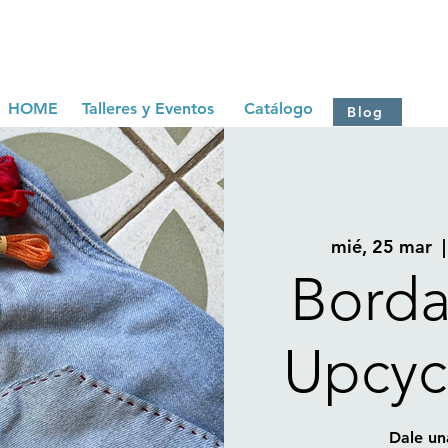
HOME
Talleres y Eventos
Catálogo
Blog
mié, 25 mar
  |
Borda
Upcyc
Dale un