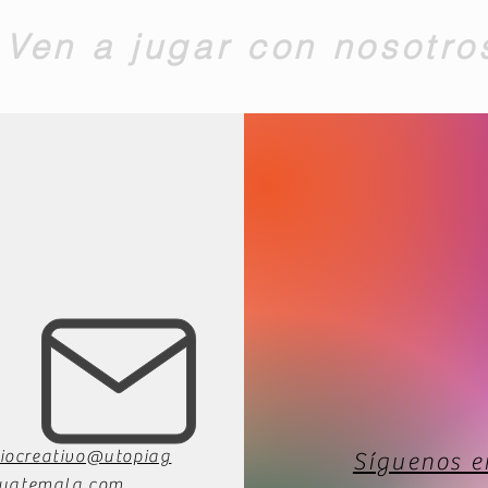
Ven a jugar con nosotro
iocreativo@utopiag
Síguenos e
uatemala.com